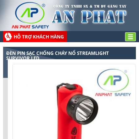
HỖ TRỢ KHÁCH HÀNG
ĐÈN PIN SẠC CHỐNG CHÁY NỔ STREAMLIGHT
SURVIVOR LED