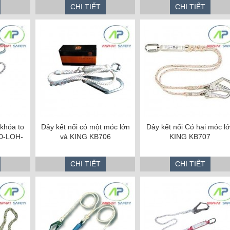
CHI TIẾT
CHI TIẾT
khóa to
Dây kết nối có một móc lớn
Dây kết nối Có hai móc l
30-LOH-
và KING KB706
KING KB707
CHI TIẾT
CHI TIẾT