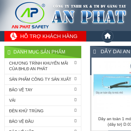
HỖ TRỢ KHÁCH HÀNG
DÂY DAI AN
DANH MỤC SẢN PHẨM
CHƯƠNG TRÌNH KHUYẾN MÃI
CỦA BHLĐ AN PHÁT
SẢN PHẨM CÔNG TY SẢN XUẤT
BẢO VỆ TAY
VẢI
ĐÈN KHỬ TRÙNG
Dây an toàn 1 m
BẢO VỆ ĐẦU
(dây tơ) D.0