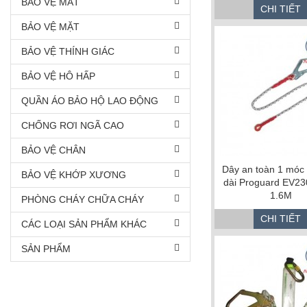
BẢO VỆ MẮT
CHI TIẾT
BẢO VỆ MẶT
BẢO VỆ THÍNH GIÁC
BẢO VỆ HÔ HẤP
QUẦN ÁO BẢO HỘ LAO ĐỘNG
CHỐNG RƠI NGÃ CAO
BẢO VỆ CHÂN
Dây an toàn 1 móc 
BẢO VỆ KHỚP XƯƠNG
dài Proguard EV2
1.6M
PHÒNG CHÁY CHỮA CHÁY
CHI TIẾT
CÁC LOẠI SẢN PHẨM KHÁC
SẢN PHẨM