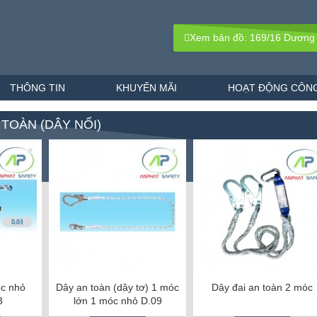
Xem bản đồ: 169/16 Dương
THÔNG TIN
KHUYẾN MÃI
HOẠT ĐỘNG CÔNG
 TOÀN (DÂY NỐI)
óc nhỏ
Dây an toàn (dây tơ) 1 móc
Dây đai an toàn 2 móc
3
lớn 1 móc nhỏ D.09