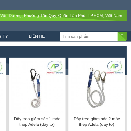
 Văn Dương, Phường Tân Qúy, Quận Tân Phú, TP.HCM, Việt Nam
 TY
LIÊN HỆ
Dây treo giảm sóc 1 móc
Dây treo giảm sóc 2 móc
thép Adela (dây tơ)
thép Adela (dây tơ)