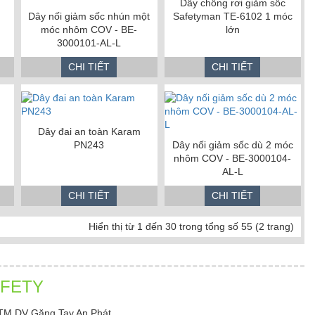
Dây chống rơi giảm sốc
Dây nối giảm sốc nhún một
Safetyman TE-6102 1 móc
móc nhôm COV - BE-
lớn
3000101-AL-L
CHI TIẾT
CHI TIẾT
Dây đai an toàn Karam
PN243
Dây nối giảm sốc dù 2 móc
nhôm COV - BE-3000104-
AL-L
CHI TIẾT
CHI TIẾT
Hiển thị từ 1 đến 30 trong tổng số 55 (2 trang)
AFETY
TM DV Găng Tay An Phát