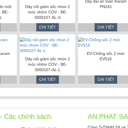
Dây đai an toàn Karam
dù một
Dây nối giảm sốc nhún 2
PN241
 BE-
móc nhôm COV - BE-
L
3000107-AL-S
CHI TIẾT
CHI TIẾT
 Karam
EV-Chống sốc 2 móc
Dây nối giảm sốc nhún 2
EV516
móc nhôm COV - BE-
3000107-AL-L
CHI TIẾT
CHI TIẾT
 - Các chính sách
AN PHAT S
Công TyTNHH SX và 