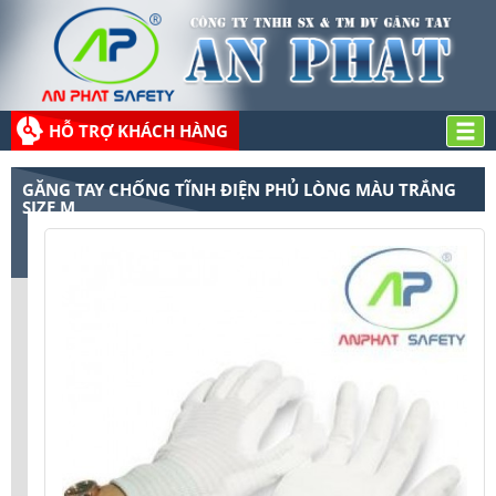
HỖ TRỢ KHÁCH HÀNG
GĂNG TAY CHỐNG TĨNH ĐIỆN PHỦ LÒNG MÀU TRẮNG
SIZE M