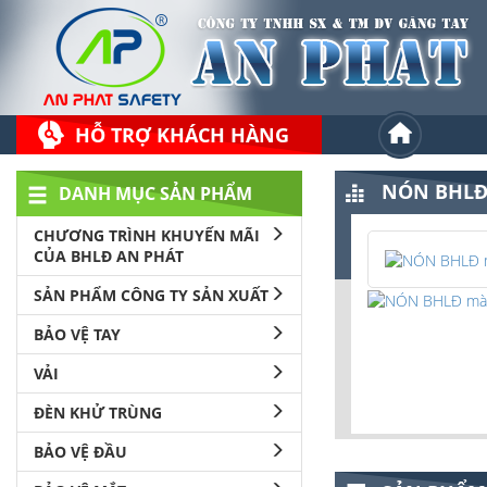
HỖ TRỢ KHÁCH HÀNG
NÓN BHLĐ
DANH MỤC SẢN PHẨM
CHƯƠNG TRÌNH KHUYẾN MÃI
CỦA BHLĐ AN PHÁT
SẢN PHẨM CÔNG TY SẢN XUẤT
BẢO VỆ TAY
VẢI
ĐÈN KHỬ TRÙNG
BẢO VỆ ĐẦU