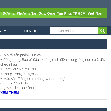
n Dương, Phường Tân Qúy, Quận Tân Phú, TP.HCM, Việt Nam
 TY
LIÊN HỆ
- Mô tả sản phẩm: Nút cài
+ Công dụng: Bảo vệ đầu , không cách điện, trong lòng nón có 2 dây
chéo nhau
+ Chất liệu: Nhựa HDPE
+ Trọng lượng: 34kg/bao
+ Màu sắc: Trắng ( cam, vàng, xanh dương)
- Xuất xứ: Việt Nam
- Quy cách: 100 cái/PP
XEM THÊM