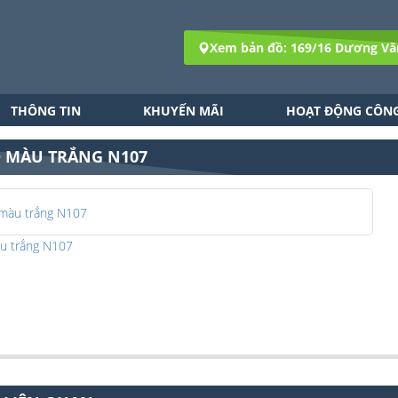
Xem bản đồ: 169/16 Dương Vă
THÔNG TIN
KHUYẾN MÃI
HOẠT ĐỘNG CÔNG
 MÀU TRẮNG N107