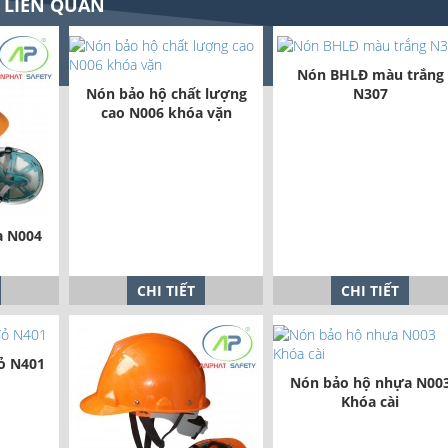
 LIÊN QUAN
Nón BHLĐ màu trắng
Nón bảo hộ chất lượng
N307
cao N006 khóa vặn
a N004
CHI TIẾT
CHI TIẾT
ỏ N401
Nón bảo hộ nhựa N00
Khóa cài