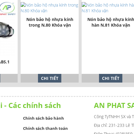
Nón bảo hộ nhựa kính
Nón bảo hộ nhựa kín
trong N.80 Khóa vặn
hàn N.81 Khóa vặn
ABS.1
CHI TIẾT
CHI TIẾT
i - Các chính sách
AN PHAT S
Công TyTNHH SX và T
Chính sách bảo hành
Địa chỉ: 231-233 Lê 
Chính sách thanh toán
Điện Thoại: (028)350