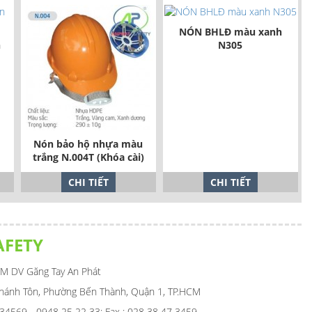
NÓN BHLĐ màu xanh
h
N305
Nón bảo hộ nhựa màu
trắng N.004T (Khóa cài)
CHI TIẾT
CHI TIẾT
AFETY
M DV Găng Tay An Phát
Thánh Tôn, Phường Bến Thành, Quận 1, TP.HCM
 34569 - 0948 25 22 33; Fax : 028 38 47 3459