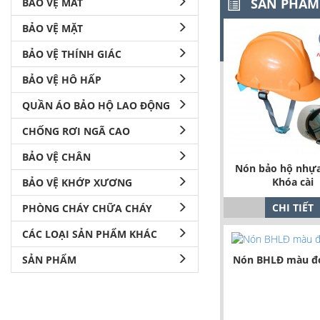
SẢN PHẨM
BẢO VỆ MẮT
BẢO VỆ MẶT
BẢO VỆ THÍNH GIÁC
BẢO VỆ HÔ HẤP
QUẦN ÁO BẢO HỘ LAO ĐỘNG
CHỐNG RƠI NGÃ CAO
BẢO VỆ CHÂN
Nón bảo hộ nhự
Khóa cài
BẢO VỆ KHỚP XƯƠNG
CHI TIẾT
PHÒNG CHÁY CHỮA CHÁY
CÁC LOẠI SẢN PHẨM KHÁC
SẢN PHẨM
Nón BHLĐ màu đ