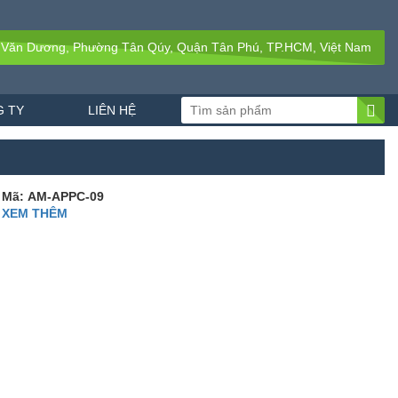
 Văn Dương, Phường Tân Qúy, Quận Tân Phú, TP.HCM, Việt Nam
 TY
LIÊN HỆ
Mã: AM-APPC-09
XEM THÊM