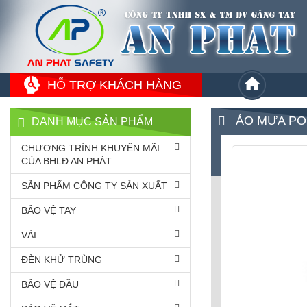
HỖ TRỢ KHÁCH HÀNG
ÁO MƯA PO
DANH MỤC SẢN PHẨM
CHƯƠNG TRÌNH KHUYẾN MÃI
CỦA BHLĐ AN PHÁT
SẢN PHẨM CÔNG TY SẢN XUẤT
BẢO VỆ TAY
VẢI
ĐÈN KHỬ TRÙNG
BẢO VỆ ĐẦU