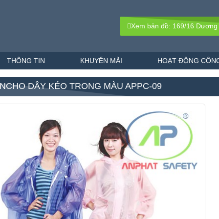
Xem bản đồ: 169/16 Dương
THÔNG TIN
KHUYẾN MÃI
HOẠT ĐỘNG CÔNG
NCHO DÂY KÉO TRONG MÀU APPC-09