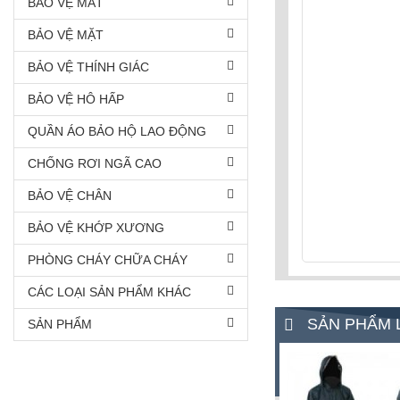
BẢO VỆ MẮT
BẢO VỆ MẶT
BẢO VỆ THÍNH GIÁC
BẢO VỆ HÔ HẤP
QUẦN ÁO BẢO HỘ LAO ĐỘNG
CHỐNG RƠI NGÃ CAO
BẢO VỆ CHÂN
BẢO VỆ KHỚP XƯƠNG
PHÒNG CHÁY CHỮA CHÁY
CÁC LOẠI SẢN PHẨM KHÁC
SẢN PHẨM 
SẢN PHẨM