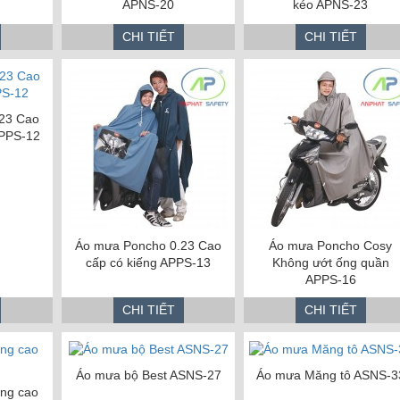
APNS-20
kéo APNS-23
CHI TIẾT
CHI TIẾT
23 Cao
APPS-12
Áo mưa Poncho 0.23 Cao
Áo mưa Poncho Cosy
cấp có kiếng APPS-13
Không ướt ống quần
APPS-16
CHI TIẾT
CHI TIẾT
Áo mưa bộ Best ASNS-27
Áo mưa Măng tô ASNS-3
ang cao