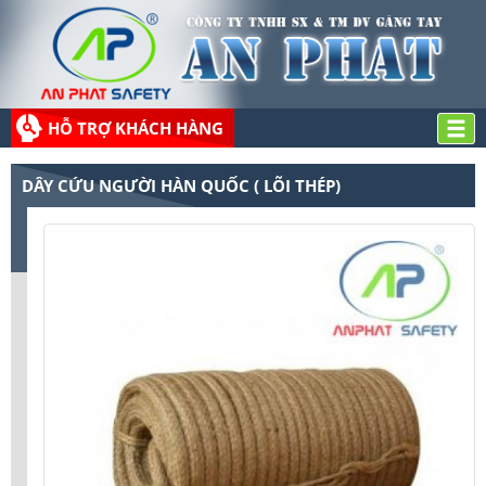
HỖ TRỢ KHÁCH HÀNG
DÂY CỨU NGƯỜI HÀN QUỐC ( LÕI THÉP)