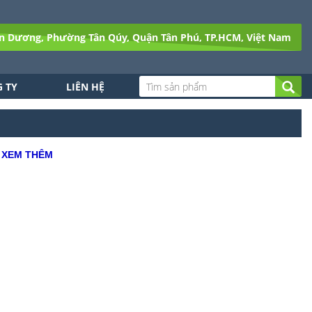
n Dương, Phường Tân Qúy, Quận Tân Phú, TP.HCM, Việt Nam
 TY
LIÊN HỆ
XEM THÊM