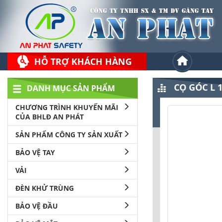
HỖ TRỢ KHÁCH HÀNG
CỌ GÓC L 1
DANH MỤC SẢN PHẨM
CHƯƠNG TRÌNH KHUYẾN MÃI
CỦA BHLĐ AN PHÁT
SẢN PHẨM CÔNG TY SẢN XUẤT
BẢO VỆ TAY
VẢI
ĐÈN KHỬ TRÙNG
BẢO VỆ ĐẦU