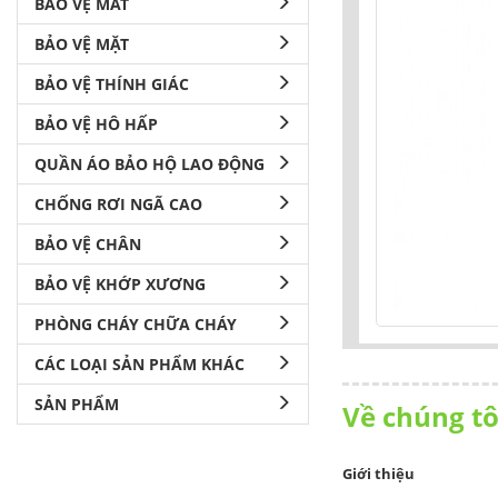
BẢO VỆ MẮT
BẢO VỆ MẶT
BẢO VỆ THÍNH GIÁC
BẢO VỆ HÔ HẤP
QUẦN ÁO BẢO HỘ LAO ĐỘNG
CHỐNG RƠI NGÃ CAO
BẢO VỆ CHÂN
BẢO VỆ KHỚP XƯƠNG
PHÒNG CHÁY CHỮA CHÁY
CÁC LOẠI SẢN PHẨM KHÁC
SẢN PHẨM
Về chúng tô
Giới thiệu