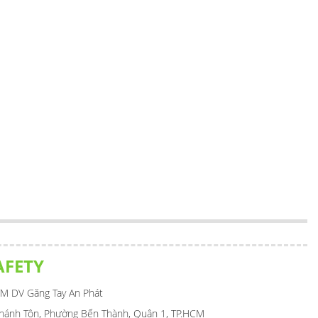
AFETY
M DV Găng Tay An Phát
Thánh Tôn, Phường Bến Thành, Quận 1, TP.HCM